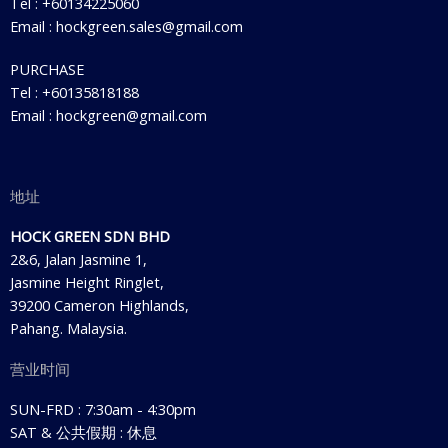
Tel : +60134225060
Email : hockgreen.sales@gmail.com
PURCHASE
Tel : +60135818188
Email : hockgreen@gmail.com
地址
HOCK GREEN SDN BHD
2&6, Jalan Jasmine 1,
Jasmine Height Ringlet,
39200 Cameron Highlands,
Pahang. Malaysia.
营业时间
SUN-FRD : 7:30am - 4:30pm
SAT & 公共假期 : 休息