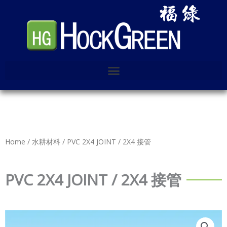
Skip
to
content
Home
/
水耕材料
/ PVC 2X4 JOINT / 2X4 接管
PVC 2X4 JOINT / 2X4 接管