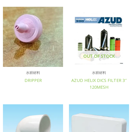
OUT OF STOCK
水耕材料
水耕材料
DRIPPER
AZUD HELIX DICS FILTER 3″
120MESH