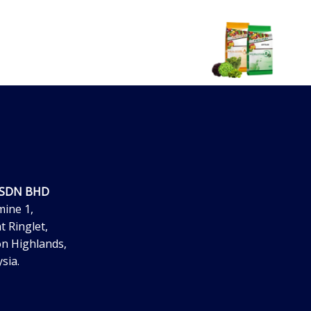
 SDN BHD
mine 1,
t Ringlet,
n Highlands,
sia.