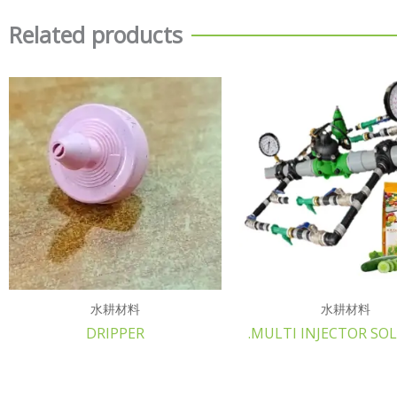
Related products
水耕材料
水耕材料
DRIPPER
.MULTI INJECTOR SO