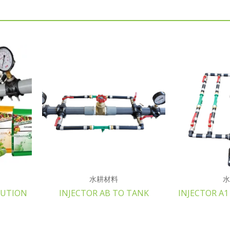
水耕材料
水
LUTION
INJECTOR AB TO TANK
INJECTOR A1