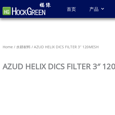
Skip
首页
产品
to
content
Home
/
水耕材料
/ AZUD HELIX DICS FILTER 3″ 120MESH
AZUD HELIX DICS FILTER 3″ 1