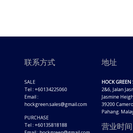
联系方式
地址
SALE
HOCK GREEN
Tel : +60134225060
2&6, Jalan Jas
Email :
Jasmine Heigh
hockgreen.sales@gmail.com
39200 Camero
Pahang. Malay
PURCHASE
营业时间
Tel : +60135818188
Email : hockgreen@gmail.com