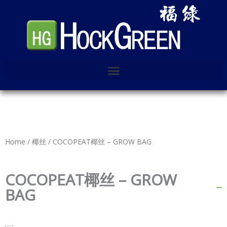
Skip
to
content
Home
/
椰丝
/ COCOPEAT椰丝 – GROW BAG
COCOPEAT椰丝 – GROW
BAG