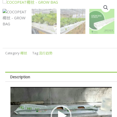
Category
椰丝
Tag
流行趋势
Description
Video
Player