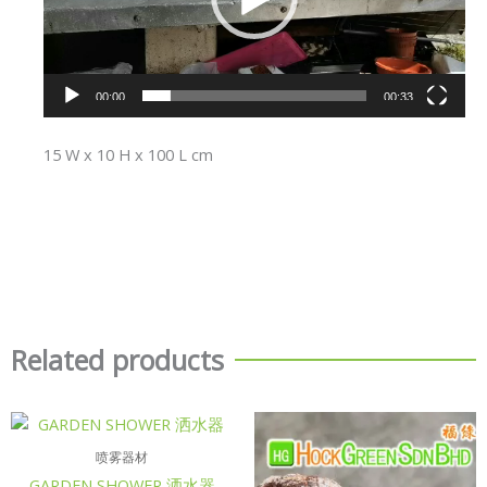
00:00
00:33
15 W x 10 H x 100 L cm
Related products
喷雾器材
GARDEN SHOWER 洒水器