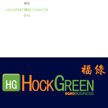
椰丝
COCOPEAT椰丝-PLANTER
BAG