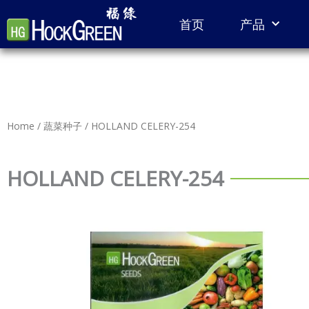
Skip
首页
产品
to
content
Home
/
蔬菜种子
/ HOLLAND CELERY-254
HOLLAND CELERY-254