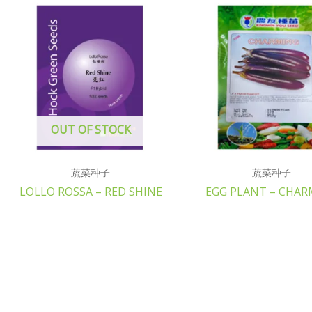
OUT OF STOCK
蔬菜种子
蔬菜种子
LOLLO ROSSA – RED SHINE
EGG PLANT – CHAR