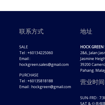
联系方式
地址
SALE
HOCK GREEN
Tel : +60134225060
2&6, Jalan Jas
Email :
Jasmine Heigh
hockgreen.sales@gmail.com
39200 Camero
Pahang. Malay
PURCHASE
营业时间
Tel : +60135818188
Email : hockgreen@gmail.com
SUN-FRD : 7:3
SAT & 公共假期