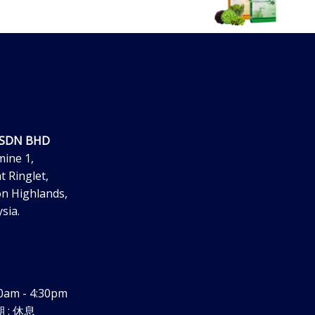
 SDN BHD
mine 1,
t Ringlet,
n Highlands,
sia.
0am - 4:30pm
 : 休息