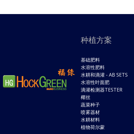
种植方案
基础肥料
水溶性肥料
水耕和滴灌 - AB SETS
水溶性叶面肥
滴灌检测器TESTER
椰丝
蔬菜种子
喷雾器材
水耕材料
植物荷尔蒙