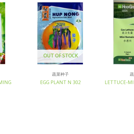
OUT OF STOCK
蔬菜种子
蔬
MING
EGG PLANT N 302
LETTUCE-M