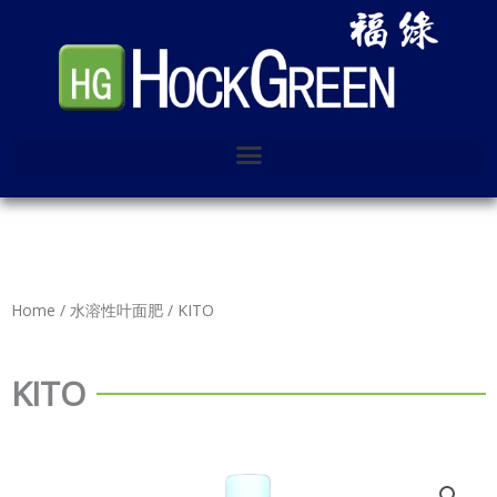
Skip
to
content
Home
/
水溶性叶面肥
/ KITO
KITO