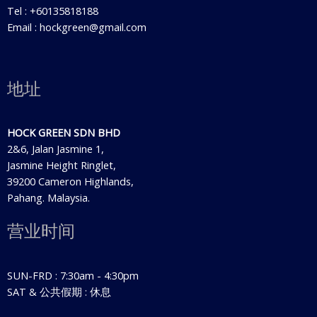
Tel : +60135818188
Email : hockgreen@gmail.com
地址
HOCK GREEN SDN BHD
2&6, Jalan Jasmine 1,
Jasmine Height Ringlet,
39200 Cameron Highlands,
Pahang. Malaysia.
营业时间
SUN-FRD : 7:30am - 4:30pm
SAT & 公共假期 : 休息