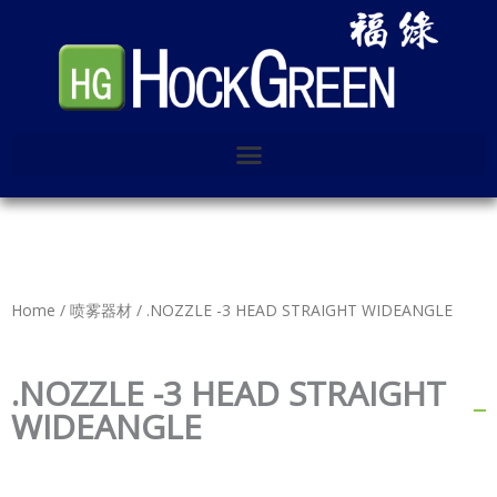
Skip
to
content
Home
/
喷雾器材
/ .NOZZLE -3 HEAD STRAIGHT WIDEANGLE
.NOZZLE -3 HEAD STRAIGHT
WIDEANGLE