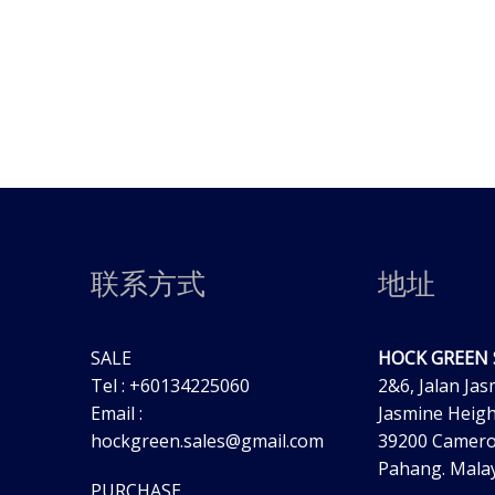
联系方式
地址
SALE
HOCK GREEN
Tel : +60134225060
2&6, Jalan Jas
Email :
Jasmine Heigh
hockgreen.sales@gmail.com
39200 Camero
Pahang. Malay
PURCHASE