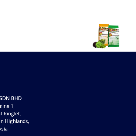
 SDN BHD
mine 1,
t Ringlet,
n Highlands,
sia.