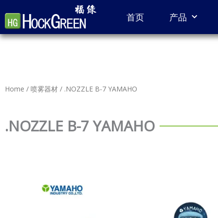
Skip
首页
产品
to
content
Home
/
喷雾器材
/ .NOZZLE B-7 YAMAHO
.NOZZLE B-7 YAMAHO