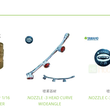
喷雾器材
喷
 1/16
.NOZZLE -3 HEAD CURVE
.NOZZLE C
ER
WIDEANGLE