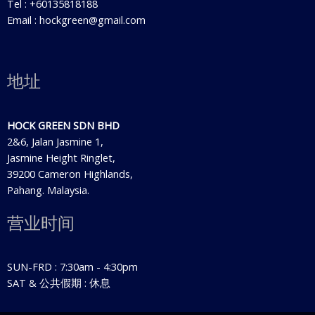
Tel : +60135818188
Email : hockgreen@gmail.com
地址
HOCK GREEN SDN BHD
2&6, Jalan Jasmine 1,
Jasmine Height Ringlet,
39200 Cameron Highlands,
Pahang. Malaysia.
营业时间
SUN-FRD : 7:30am - 4:30pm
SAT & 公共假期 : 休息