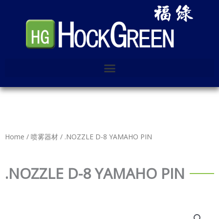
Skip
to
content
Home
/
喷雾器材
/ .NOZZLE D-8 YAMAHO PIN
.NOZZLE D-8 YAMAHO PIN