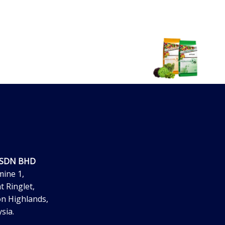
 SDN BHD
mine 1,
t Ringlet,
n Highlands,
sia.