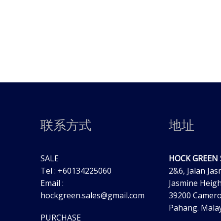
联系方式
地址
SALE
HOCK GREEN
Tel : +60134225060
2&6, Jalan Jas
Email :
Jasmine Heigh
hockgreen.sales@gmail.com
39200 Camero
Pahang. Malay
PURCHASE