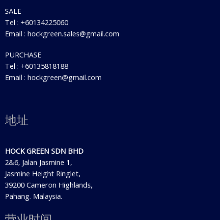
SALE
Tel : +60134225060
Email : hockgreen.sales@gmail.com
PURCHASE
Tel : +60135818188
Email : hockgreen@gmail.com
地址
HOCK GREEN SDN BHD
2&6, Jalan Jasmine 1,
Jasmine Height Ringlet,
39200 Cameron Highlands,
Pahang. Malaysia.
营业时间