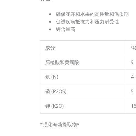
确保花卉和水果的高质量和保质期
促进疾病抵抗力和压力耐受性
钾含量高
成分
%
腐植酸和黄腐酸
9
氮 (N)
4
磷 (P2O5)
5
钾 (K2O)
1
*强化海藻提取物*