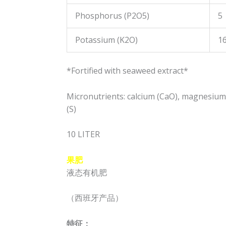
Phosphorus (P2O5)
5
Potassium (K2O)
1
*Fortified with seaweed extract*
Micronutrients: calcium (CaO), magnesium
(S)
10 LITER
果肥
液态有机肥
（西班牙产品）
特征：