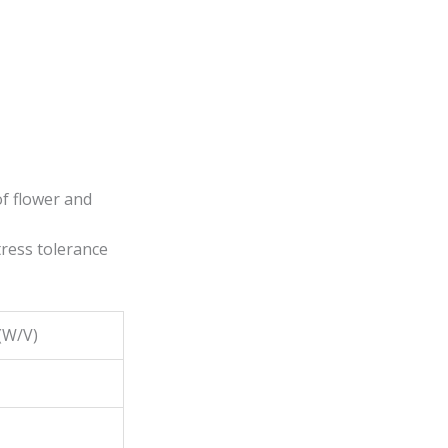
of flower and
ress tolerance
(W/V)